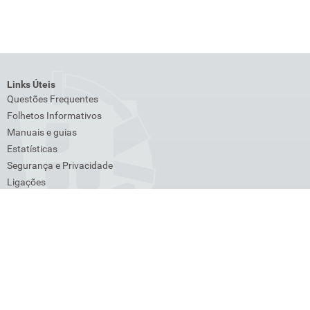
Links Úteis
Questões Frequentes
Folhetos Informativos
Manuais e guias
Estatísticas
Segurança e Privacidade
Ligações
Venda de bens
Lista de Devedores
Transações Intracomunitárias
Cross-Border Ruling (CBR)